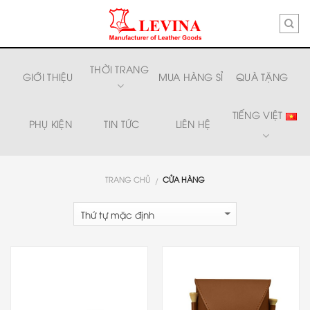
Skip
to
content
THỜI TRANG
GIỚI THIỆU
MUA HÀNG SỈ
QUÀ TẶNG
TIẾNG VIỆT
PHỤ KIỆN
TIN TỨC
LIÊN HỆ
TRANG CHỦ
CỬA HÀNG
/