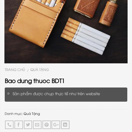
TRANG CHỦ
QUÀ TẶNG
/
Bao dung thuoc BDT1
Sản phẩm được chụp thực tế như trên website
Danh mục:
Quà Tặng