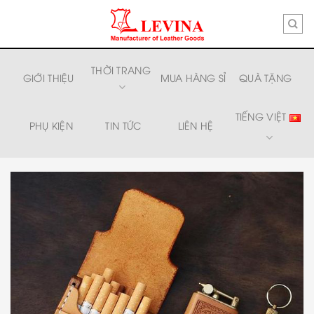
Skip
to
content
THỜI TRANG
GIỚI THIỆU
MUA HÀNG SỈ
QUÀ TẶNG
TIẾNG VIỆT
PHỤ KIỆN
TIN TỨC
LIÊN HỆ