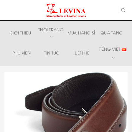
Skip
to
content
THỜI TRANG
GIỚI THIỆU
MUA HÀNG SỈ
QUÀ TẶNG
TIẾNG VIỆT
PHỤ KIỆN
TIN TỨC
LIÊN HỆ