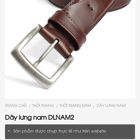
TRANG CHỦ
THỜI TRANG
THỜI TRANG NAM
DÂY LƯNG NAM
/
/
/
Dây lưng nam DLNAM2
Sản phẩm được chụp thực tế như trên website