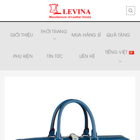
Skip
to
content
THỜI TRANG
GIỚI THIỆU
MUA HÀNG SỈ
QUÀ TẶNG
TIẾNG VIỆT
PHỤ KIỆN
TIN TỨC
LIÊN HỆ