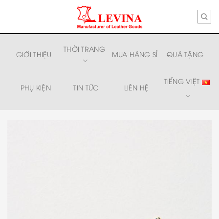
Skip
to
content
THỜI TRANG
GIỚI THIỆU
MUA HÀNG SỈ
QUÀ TẶNG
TIẾNG VIỆT
PHỤ KIỆN
TIN TỨC
LIÊN HỆ