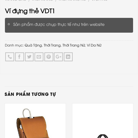
Ví đựng thẻ VDT1
Sản phẩm được chụp thực tế như trên website
Danh mục:
Quà Tặng
,
Thời Trang
,
Thời Trang Nữ
,
Ví Da Nữ
SẢN PHẨM TƯƠNG TỰ