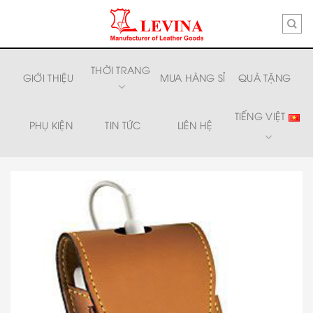
Skip
to
content
THỜI TRANG
GIỚI THIỆU
MUA HÀNG SỈ
QUÀ TẶNG
TIẾNG VIỆT
PHỤ KIỆN
TIN TỨC
LIÊN HỆ