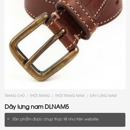
TRANG CHỦ
THỜI TRANG
THỜI TRANG NAM
DÂY LƯNG NAM
/
/
/
Dây lưng nam DLNAM5
Sản phẩm được chụp thực tế như trên website