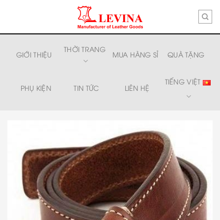
Skip
to
content
THỜI TRANG
GIỚI THIỆU
MUA HÀNG SỈ
QUÀ TẶNG
TIẾNG VIỆT
PHỤ KIỆN
TIN TỨC
LIÊN HỆ