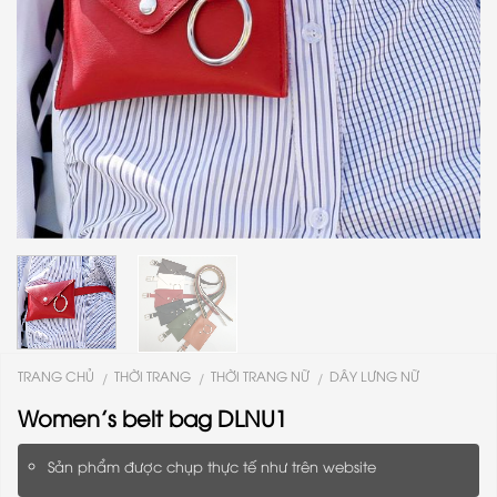
TRANG CHỦ
THỜI TRANG
THỜI TRANG NỮ
DÂY LƯNG NỮ
/
/
/
Women’s belt bag DLNU1
Sản phẩm được chụp thực tế như trên website