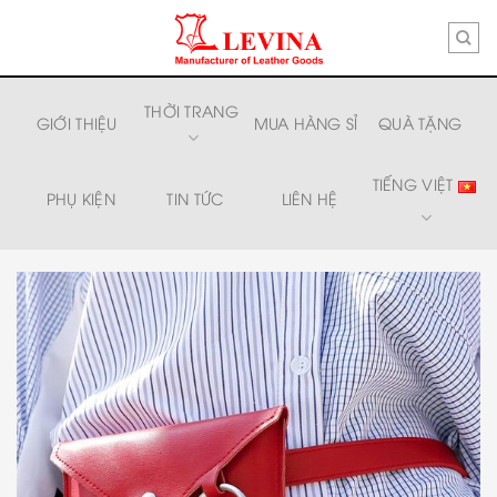
Skip
to
content
THỜI TRANG
GIỚI THIỆU
MUA HÀNG SỈ
QUÀ TẶNG
TIẾNG VIỆT
PHỤ KIỆN
TIN TỨC
LIÊN HỆ