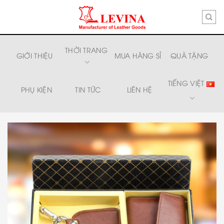
Skip
to
content
THỜI TRANG
GIỚI THIỆU
MUA HÀNG SỈ
QUÀ TẶNG
TIẾNG VIỆT
PHỤ KIỆN
TIN TỨC
LIÊN HỆ