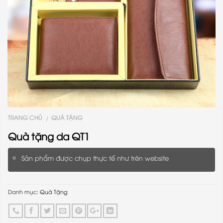
TRANG CHỦ
QUÀ TẶNG
/
Quà tặng da QT1
Sản phẩm được chụp thực tế như trên website
Danh mục:
Quà Tặng