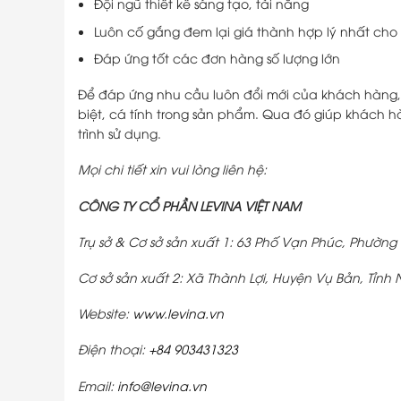
Đội ngũ thiết kế sáng tạo, tài năng
Luôn cố gắng đem lại giá thành hợp lý nhất ch
Đáp ứng tốt các đơn hàng số lượng lớn
Để đáp ứng nhu cầu luôn đổi mới của khách hàng, L
biệt, cá tính trong sản phẩm. Qua đó giúp khách 
trình sử dụng.
Mọi chi tiết xin vui lòng liên hệ:
CÔNG TY CỔ PHẦN LEVINA VIỆT NAM
Trụ sở & Cơ sở sản xuất 1: 63 Phố Vạn Phúc, Phườ
Cơ sở sản xuất 2: Xã Thành Lợi, Huyện Vụ Bản, Tỉnh
Website:
www.levina.vn
Điện thoại:
+84 903431323
Email:
info@levina.vn