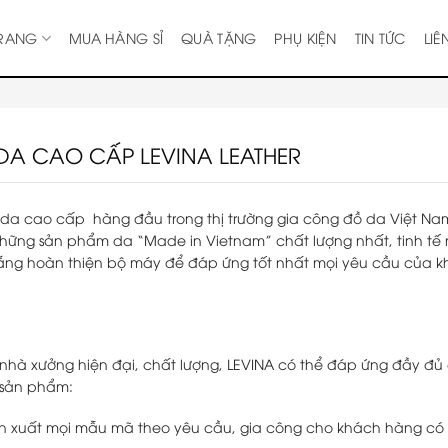
TRANG
MUA HÀNG SỈ
QUÀ TẶNG
PHỤ KIỆN
TIN TỨC
LIÊ
DA CAO CẤP LEVINA LEATHER
ồ da cao cấp hàng đầu trong thị trường gia công đồ da Việt Na
ững sản phẩm da “Made in Vietnam” chất lượng nhất, tinh tế 
gắng hoàn thiện bộ máy để đáp ứng tốt nhất mọi yêu cầu của 
nhà xưởng hiện đại, chất lượng, LEVINA có thể đáp ứng đầy đủ
 sản phẩm:
n xuất mọi mẫu mã theo yêu cầu, gia công cho khách hàng có