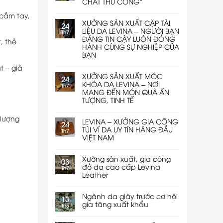
CHẤT THỦ CÔNG”
 cầm tay,
XƯỞNG SẢN XUẤT CẶP TÀI
24
LIỆU DA LEVINA – NGƯỜI BẠN
Th7
ĐÁNG TIN CẬY LUÔN ĐỒNG
, thẻ
HÀNH CÙNG SỰ NGHIỆP CỦA
BẠN
t – giả
XƯỞNG SẢN XUẤT MÓC
24
KHÓA DA LEVINA – NƠI
Th7
MANG ĐẾN MÓN QUÀ ẤN
TƯỢNG, TINH TẾ
 lượng
LEVINA – XƯỞNG GIA CÔNG
24
TÚI VÍ DA UY TÍN HÀNG ĐẦU
Th7
VIỆT NAM
Xưởng sản xuất, gia công
03
đồ da cao cấp Levina
Th7
Leather
Ngành da giày trước cơ hội
13
gia tăng xuất khẩu
Th5