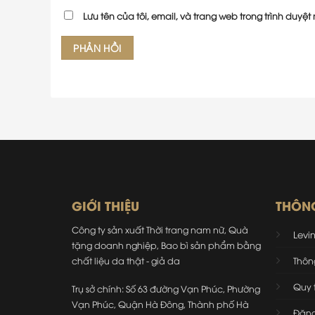
Lưu tên của tôi, email, và trang web trong trình duyệt 
GIỚI THIỆU
THÔN
Công ty sản xuất Thời trang nam nữ, Quà
Levi
tặng doanh nghiệp, Bao bì sản phẩm bằng
chất liệu da thật - giả da
Thôn
Quy 
Trụ sở chính: Số 63 đường Vạn Phúc, Phường
Vạn Phúc, Quận Hà Đông, Thành phố Hà
Đăng