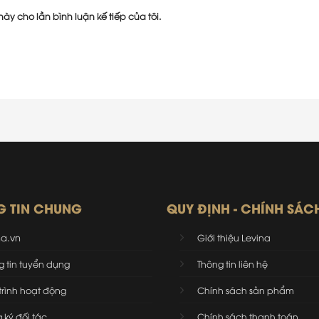
này cho lần bình luận kế tiếp của tôi.
G TIN CHUNG
QUY ĐỊNH - CHÍNH SÁC
na.vn
Giới thiệu Levina
g tin tuyển dụng
Thông tin liên hệ
trình hoạt động
Chính sách sản phẩm
 ký đối tác
Chính sách thanh toán