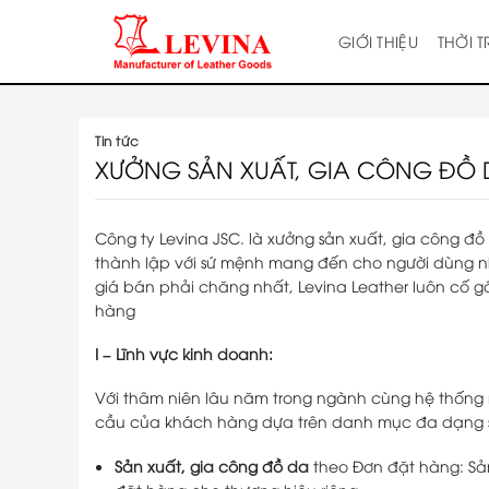
Skip
to
GIỚI THIỆU
THỜI 
content
Tin tức
XƯỞNG SẢN XUẤT, GIA CÔNG ĐỒ 
Công ty Levina JSC. là xưởng sản xuất, gia công đ
thành lập với sứ mệnh mang đến cho người dùng nh
giá bán phải chăng nhất, Levina Leather luôn cố 
hàng
I – Lĩnh vực kinh doanh:
Với thâm niên lâu năm trong ngành cùng hệ thống 
cầu của khách hàng dựa trên danh mục đa dạng
Sản xuất, gia công đồ da
theo Đơn đặt hàng: Sả