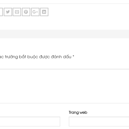
c trường bắt buộc được đánh dấu
*
Trang web