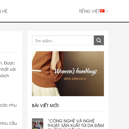
N HỆ
TIẾNG VIỆT
m. Được
nhất với
khách
 các nhu
BÀI VIẾT MỚI
“CÔNG NGHÊ VÀ NGHỆ
17
 nhu cầu
THUẬT: SẢN XUẤT TÚI DA ĐẬM
Th5