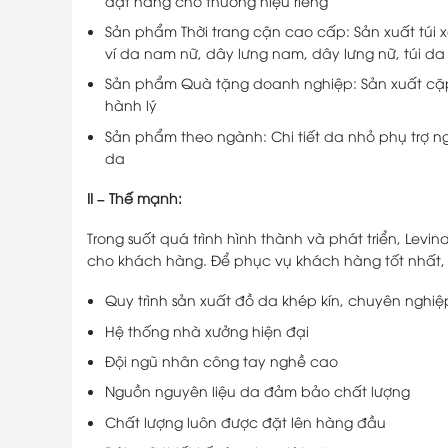
đặt hàng cho thương hiệu riêng
Sản phẩm Thời trang cận cao cấp: Sản xuất túi x
ví da nam nữ, dây lưng nam, dây lưng nữ, túi d
Sản phẩm Quà tặng doanh nghiệp: Sản xuất cặp d
hành lý
Sản phẩm theo ngành: Chi tiết da nhỏ phụ trợ n
da
II – Thế mạnh:
Trong suốt quá trình hình thành và phát triển, L
cho khách hàng. Để phục vụ khách hàng tốt nhất, 
Quy trình sản xuất đồ da khép kín, chuyên nghiệ
Hệ thống nhà xưởng hiện đại
Đội ngũ nhân công tay nghề cao
Nguồn nguyên liệu da đảm bảo chất lượng
Chất lượng luôn được đặt lên hàng đầu