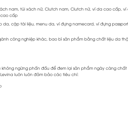
ách nam, túi xách nữ, Clutch nam, Clutch nữ, ví da cao cấp, ví
a cao cấp
a, cặp tài liệu, menu da, ví đựng namecard, ví đựng passport
gành công nghiệp khác, bao bì sản phẩm bằng chất liệu da thậ
evina không ngừng phấn đấu để đem lại sản phẩm ngày càng chất
Levina luôn luôn đảm bảo các tiêu chí:
p