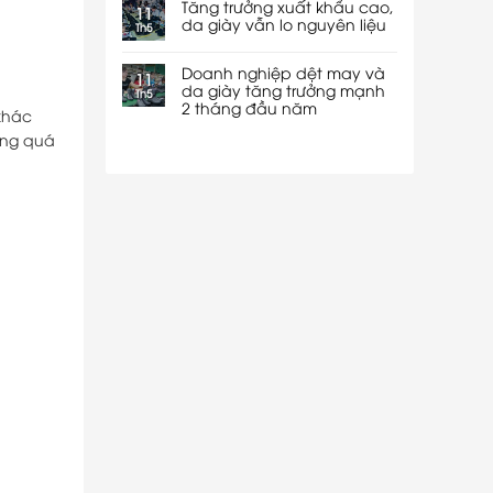
Tăng trưởng xuất khẩu cao,
11
da giày vẫn lo nguyên liệu
Th5
Doanh nghiệp dệt may và
11
da giày tăng trưởng mạnh
Th5
2 tháng đầu năm
khác
ong quá