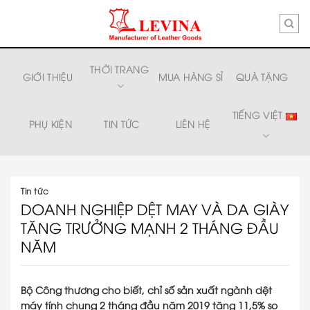
Skip
to
content
THỜI TRANG
GIỚI THIỆU
MUA HÀNG SỈ
QUÀ TẶNG
TIẾNG VIỆT
PHỤ KIỆN
TIN TỨC
LIÊN HỆ
Tin tức
DOANH NGHIỆP DỆT MAY VÀ DA GIÀY
TĂNG TRƯỞNG MẠNH 2 THÁNG ĐẦU
NĂM
Bộ Công thương cho biết, chỉ số sản xuất ngành dệt
máy tính chung 2 tháng đầu năm 2019 tăng 11,5% so