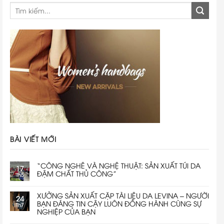
BÀI VIẾT MỚI
“CÔNG NGHÊ VÀ NGHỆ THUẬT: SẢN XUẤT TÚI DA
17
ĐẬM CHẤT THỦ CÔNG”
Th5
XƯỞNG SẢN XUẤT CẶP TÀI LIỆU DA LEVINA – NGƯỜI
24
BẠN ĐÁNG TIN CẬY LUÔN ĐỒNG HÀNH CÙNG SỰ
Th7
NGHIỆP CỦA BẠN