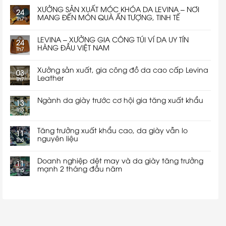
XƯỞNG SẢN XUẤT MÓC KHÓA DA LEVINA – NƠI
24
MANG ĐẾN MÓN QUÀ ẤN TƯỢNG, TINH TẾ
Th7
LEVINA – XƯỞNG GIA CÔNG TÚI VÍ DA UY TÍN
24
HÀNG ĐẦU VIỆT NAM
Th7
Xưởng sản xuất, gia công đồ da cao cấp Levina
03
Leather
Th7
Ngành da giày trước cơ hội gia tăng xuất khẩu
13
Th5
Tăng trưởng xuất khẩu cao, da giày vẫn lo
11
nguyên liệu
Th5
Doanh nghiệp dệt may và da giày tăng trưởng
11
mạnh 2 tháng đầu năm
Th5