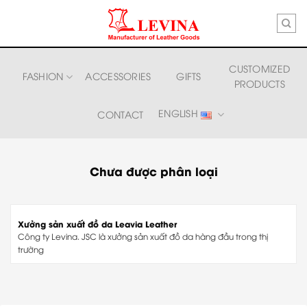
Skip
to
content
CUSTOMIZED
FASHION
ACCESSORIES
GIFTS
PRODUCTS
ENGLISH
CONTACT
Chưa được phân loại
Xưởng sản xuất đồ da Leavia Leather
Công ty Levina. JSC là xưởng sản xuất đồ da hàng đầu trong thị
trường