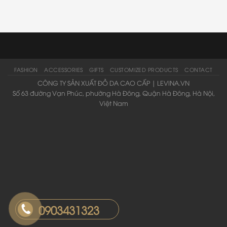
FASHION
ACCESSORIES
GIFTS
CUSTOMIZED PRODUCTS
CONTACT
CÔNG TY SẢN XUẤT ĐỒ DA CAO CẤP | LEVINA.VN
Số 63 đường Vạn Phúc, phường Hà Đông, Quận Hà Đông, Hà Nội,
Việt Nam
0903431323