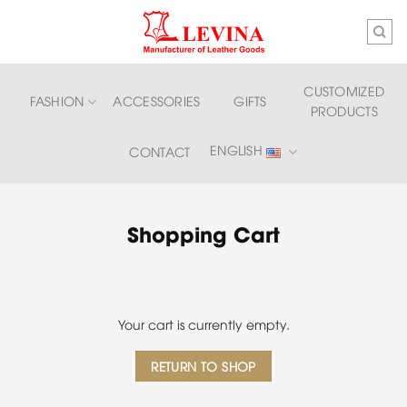
Skip
to
content
CUSTOMIZED
FASHION
ACCESSORIES
GIFTS
PRODUCTS
ENGLISH
CONTACT
Shopping Cart
Your cart is currently empty.
RETURN TO SHOP