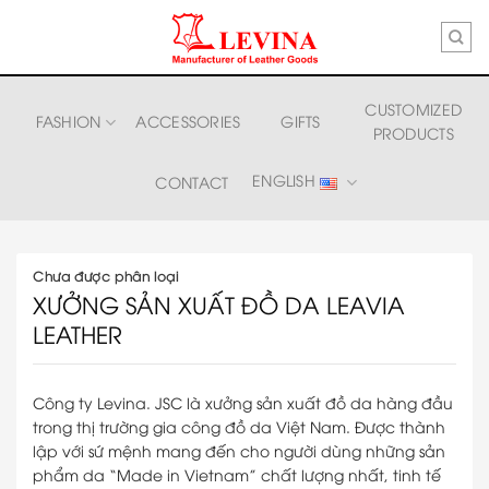
Skip
to
content
CUSTOMIZED
FASHION
ACCESSORIES
GIFTS
PRODUCTS
ENGLISH
CONTACT
Chưa được phân loại
XƯỞNG SẢN XUẤT ĐỒ DA LEAVIA
LEATHER
Công ty Levina. JSC là xưởng sản xuất đồ da hàng đầu
trong thị trường gia công đồ da Việt Nam. Được thành
lập với sứ mệnh mang đến cho người dùng những sản
phẩm da “Made in Vietnam” chất lượng nhất, tinh tế