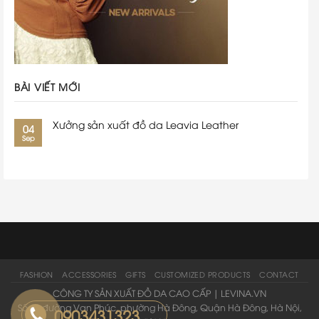
BÀI VIẾT MỚI
Xưởng sản xuất đồ da Leavia Leather
04
Sep
FASHION
ACCESSORIES
GIFTS
CUSTOMIZED PRODUCTS
CONTACT
CÔNG TY SẢN XUẤT ĐỒ DA CAO CẤP | LEVINA.VN
Số 63 đường Vạn Phúc, phường Hà Đông, Quận Hà Đông, Hà Nội,
0903431323