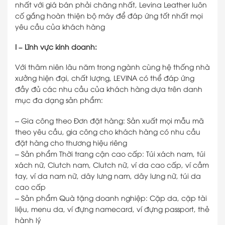
nhất với giá bán phải chăng nhất, Levina Leather luôn
cố gắng hoàn thiện bộ máy để đáp ứng tốt nhất mọi
yêu cầu của khách hàng
I – Lĩnh vực kinh doanh:
Với thâm niên lâu năm trong ngành cùng hệ thống nhà
xưởng hiện đại, chất lượng, LEVINA có thể đáp ứng
đầy đủ các nhu cầu của khách hàng dựa trên danh
mục đa dạng sản phẩm:
– Gia công theo Đơn đặt hàng: Sản xuất mọi mẫu mã
theo yêu cầu, gia công cho khách hàng có nhu cầu
đặt hàng cho thương hiệu riêng
– Sản phẩm Thời trang cận cao cấp: Túi xách nam, túi
xách nữ, Clutch nam, Clutch nữ, ví da cao cấp, ví cầm
tay, ví da nam nữ, dây lưng nam, dây lưng nữ, túi da
cao cấp
– Sản phẩm Quà tặng doanh nghiệp: Cặp da, cặp tài
liệu, menu da, ví đựng namecard, ví đựng passport, thẻ
hành lý